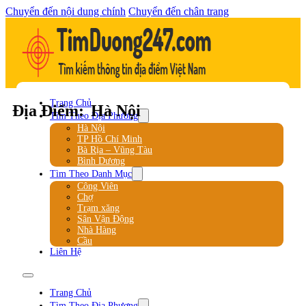
Chuyển đến nội dung chính
Chuyển đến chân trang
Trang Chủ
Địa Điểm:
Hà Nội
Tìm Theo Địa Phương
Hà Nội
TP Hồ Chí Minh
Bà Rịa – Vũng Tàu
Bình Dương
Tìm Theo Danh Mục
Công Viên
Chợ
Trạm xăng
Sân Vận Động
Nhà Hàng
Cầu
Liên Hệ
Trang Chủ
Tìm Theo Địa Phương