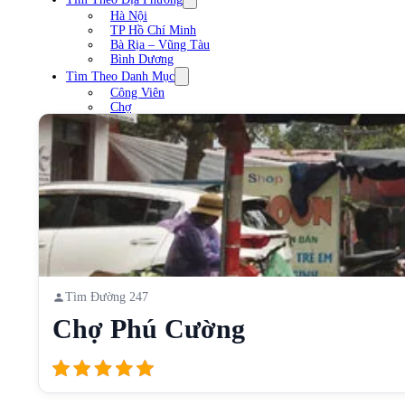
Hà Nội
TP Hồ Chí Minh
Bà Rịa – Vũng Tàu
Bình Dương
Tìm Theo Danh Mục
Công Viên
Chợ
Trạm xăng
Sân Vận Động
Nhà Hàng
Cầu
Liên Hệ
Tìm Đường 247
Chợ Phú Cường