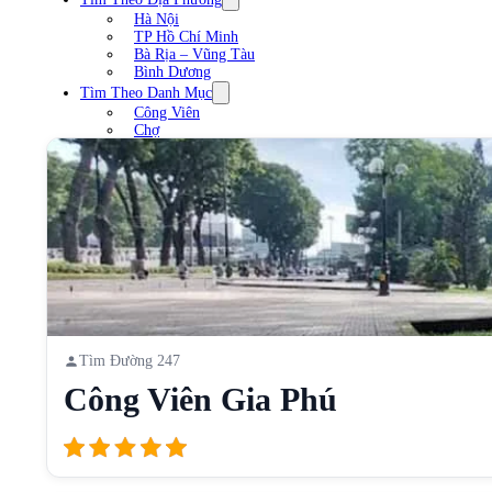
Hà Nội
TP Hồ Chí Minh
Bà Rịa – Vũng Tàu
Bình Dương
Tìm Theo Danh Mục
Công Viên
Chợ
Trạm xăng
Sân Vận Động
Nhà Hàng
Cầu
Liên Hệ
Tìm Đường 247
Công Viên Gia Phú