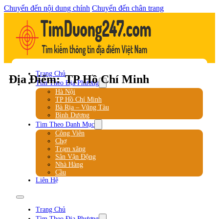
Chuyển đến nội dung chính
Chuyển đến chân trang
Trang Chủ
Địa Điểm:
TP Hồ Chí Minh
Tìm Theo Địa Phương
Hà Nội
TP Hồ Chí Minh
Bà Rịa – Vũng Tàu
Bình Dương
Tìm Theo Danh Mục
Công Viên
Chợ
Trạm xăng
Sân Vận Động
Nhà Hàng
Cầu
Liên Hệ
Trang Chủ
Tìm Theo Địa Phương