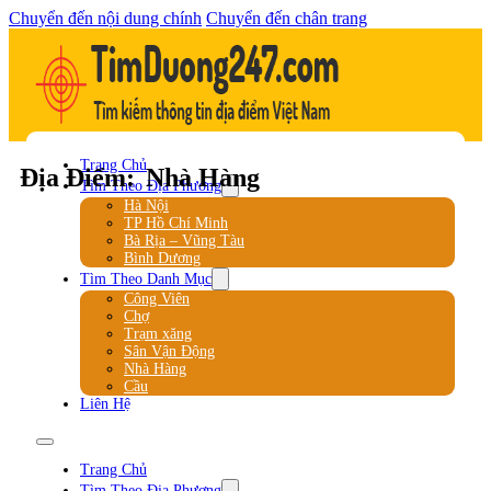
Chuyển đến nội dung chính
Chuyển đến chân trang
Trang Chủ
Địa Điểm:
Nhà Hàng
Tìm Theo Địa Phương
Hà Nội
TP Hồ Chí Minh
Bà Rịa – Vũng Tàu
Bình Dương
Tìm Theo Danh Mục
Công Viên
Chợ
Trạm xăng
Sân Vận Động
Nhà Hàng
Cầu
Liên Hệ
Trang Chủ
Tìm Theo Địa Phương