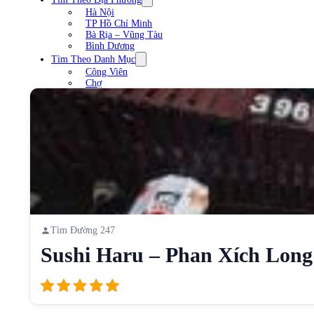
Hà Nội
TP Hồ Chí Minh
Bà Rịa – Vũng Tàu
Bình Dương
Tìm Theo Danh Mục
Công Viên
Chợ
Trạm xăng
Sân Vận Động
Nhà Hàng
Cầu
Liên Hệ
Tìm Đường 247
Sushi Haru – Phan Xích Long [