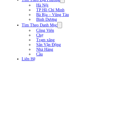
Hà Nội
TP Hồ Chí Minh
Bà Rịa – Vũng Tàu
Bình Dương
Tìm Theo Danh Mục
Công Viên
Chợ
Trạm xăng
Sân Vận Động
Nhà Hàng
Cầu
Liên Hệ