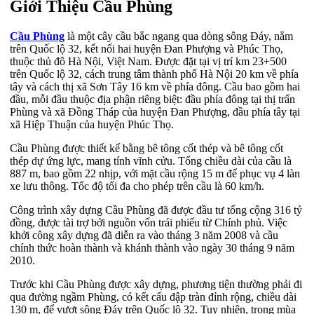
Giới Thiệu Cầu Phùng
Cầu Phùng
là một cây cầu bắc ngang qua dòng sông Đáy, nằm
trên Quốc lộ 32, kết nối hai huyện Đan Phượng và Phúc Thọ,
thuộc thủ đô Hà Nội, Việt Nam. Được đặt tại vị trí km 23+500
trên Quốc lộ 32, cách trung tâm thành phố Hà Nội 20 km về phía
tây và cách thị xã Sơn Tây 16 km về phía đông. Cầu bao gồm hai
đầu, mỗi đầu thuộc địa phận riêng biệt: đầu phía đông tại thị trấn
Phùng và xã Đồng Tháp của huyện Đan Phượng, đầu phía tây tại
xã Hiệp Thuận của huyện Phúc Thọ.
Cầu Phùng được thiết kế bằng bê tông cốt thép và bê tông cốt
thép dự ứng lực, mang tính vĩnh cửu. Tổng chiều dài của cầu là
887 m, bao gồm 22 nhịp, với mặt cầu rộng 15 m để phục vụ 4 làn
xe lưu thông. Tốc độ tối đa cho phép trên cầu là 60 km/h.
Công trình xây dựng Cầu Phùng đã được đầu tư tổng cộng 316 tỷ
đồng, được tài trợ bởi nguồn vốn trái phiếu từ Chính phủ. Việc
khởi công xây dựng đã diễn ra vào tháng 3 năm 2008 và cầu
chính thức hoàn thành và khánh thành vào ngày 30 tháng 9 năm
2010.
Trước khi Cầu Phùng được xây dựng, phương tiện thường phải đi
qua đường ngầm Phùng, có kết cấu đập tràn đỉnh rộng, chiều dài
130 m, để vượt sông Đáy trên Quốc lộ 32. Tuy nhiên, trong mùa