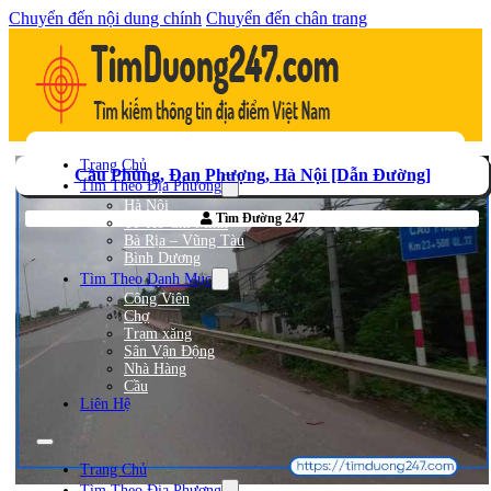
Chuyển đến nội dung chính
Chuyển đến chân trang
Trang Chủ
Cầu Phùng, Đan Phượng, Hà Nội [Dẫn Đường]
Tìm Theo Địa Phương
Hà Nội
Tìm Đường 247
TP Hồ Chí Minh
Bà Rịa – Vũng Tàu
Bình Dương
Tìm Theo Danh Mục
Công Viên
Chợ
Trạm xăng
Sân Vận Động
Nhà Hàng
Cầu
Liên Hệ
Trang Chủ
Tìm Theo Địa Phương