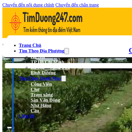
Chuyển đến nội dung chính
Chuyển đến chân trang
Trang Chủ
Tìm Theo Địa Phương
Hà Nội
TP Hồ Chí Minh
Bà Rịa – Vũng Tàu
Bình Dương
Tìm Theo Danh Mục
Công Viên
Chợ
Trạm xăng
Sân Vận Động
Nhà Hàng
Cầu
Liên Hệ