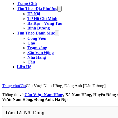
Trang Chủ
Tìm Theo Địa Phương
Hà Nội
TP Hồ Chí Minh
Bà Rịa – Vũng Tàu
Bình Dương
Tìm Theo Danh Mục
Công Viên
Chợ
Trạm xăng
Sân Vận Động
Nhà Hàng
Cầu
Liên Hệ
Trang chủ
Cầu
Cầu Vượt Nam Hồng, Đông Anh [Dẫn Đường]
Thông tin về
Cầu Vượt Nam Hồng
, Xã Nam Hồng, Huyện Đông 
Vượt Nam Hồng, Đông Anh, Hà Nội
.
Tóm Tắt Nội Dung