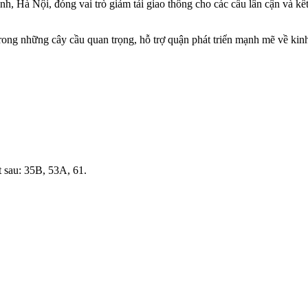
Hà Nội, đóng vai trò giảm tải giao thông cho các cầu lân cận và kết 
 những cây cầu quan trọng, hỗ trợ quận phát triển mạnh mẽ về kinh t
 sau: 35B, 53A, 61.