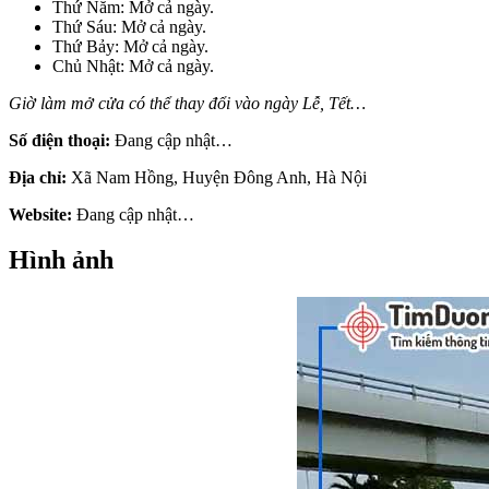
Thứ Năm: Mở cả ngày.
Thứ Sáu: Mở cả ngày.
Thứ Bảy: Mở cả ngày.
Chủ Nhật: Mở cả ngày.
Giờ làm mở cửa có thể thay đổi vào ngày Lễ, Tết…
Số điện thoại:
Đang cập nhật…
Địa chỉ:
Xã Nam Hồng, Huyện Đông Anh, Hà Nội
Website:
Đang cập nhật…
Hình ảnh