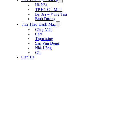
Hà Nội
TP Hồ Chí Minh
Bà Rịa – Vũng Tàu
Bình Dương
Tìm Theo Danh Mục
Công Viên
Chợ
Trạm xăng
Sân Vận Động
Nhà Hàng
Cầu
Liên Hệ