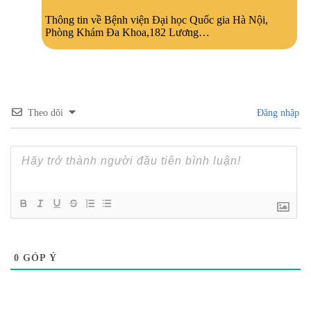
Thông tin về Bệnh viện Đại học Quốc gia Hà Nội,
Phòng Khám Đa Khoa,182 Lương…
Theo dõi
Đăng nhập
0
GÓP Ý