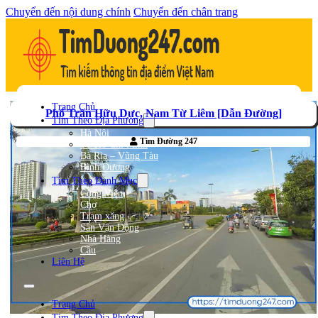
Chuyển đến nội dung chính
Chuyển đến chân trang
Trang Chủ
Phố Trần Hữu Dực, Nam Từ Liêm [Dẫn Đường]
Tìm Theo Địa Phương
Hà Nội
Tìm Đường 247
TP Hồ Chí Minh
Bà Rịa – Vũng Tàu
Bình Dương
Tìm Theo Danh Mục
Công Viên
Chợ
Trạm xăng
Sân Vận Động
Nhà Hàng
Cầu
Liên Hệ
Trang Chủ
Tìm Theo Địa Phương