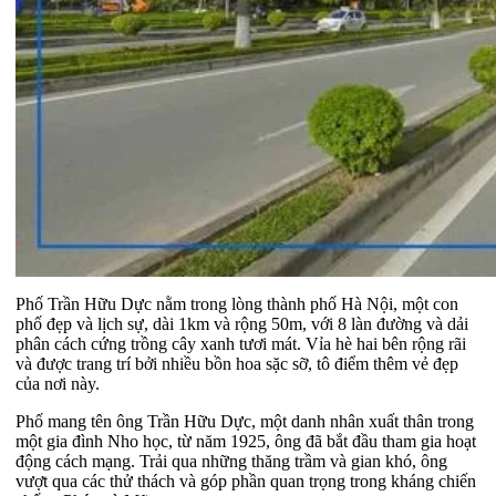
Phố Trần Hữu Dực nằm trong lòng thành phố Hà Nội, một con
phố đẹp và lịch sự, dài 1km và rộng 50m, với 8 làn đường và dải
phân cách cứng trồng cây xanh tươi mát. Vỉa hè hai bên rộng rãi
và được trang trí bởi nhiều bồn hoa sặc sỡ, tô điểm thêm vẻ đẹp
của nơi này.
Phố mang tên ông Trần Hữu Dực, một danh nhân xuất thân trong
một gia đình Nho học, từ năm 1925, ông đã bắt đầu tham gia hoạt
động cách mạng. Trải qua những thăng trầm và gian khó, ông
vượt qua các thử thách và góp phần quan trọng trong kháng chiến