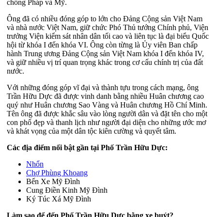
chống Pháp và Mỹ.
Ông đã có nhiều đóng góp to lớn cho Đảng Cộng sản Việt Nam
và nhà nước Việt Nam, giữ chức Phó Thủ tướng Chính phủ, Viện
trưởng Viện kiểm sát nhân dân tối cao và liên tục là đại biểu Quốc
hội từ khóa I đến khóa VI. Ông còn từng là Ủy viên Ban chấp
hành Trung ương Đảng Cộng sản Việt Nam khóa I đến khóa IV,
và giữ nhiều vị trí quan trọng khác trong cơ cấu chính trị của đất
nước.
Với những đóng góp vĩ đại và thành tựu trong cách mạng, ông
Trần Hữu Dực đã được vinh danh bằng nhiều Huân chương cao
quý như Huân chương Sao Vàng và Huân chương Hồ Chí Minh.
Tên ông đã được khắc sâu vào lòng người dân và đặt tên cho một
con phố đẹp và thanh lịch như người đại diện cho những ước mơ
và khát vọng của một dân tộc kiên cường và quyết tâm.
Các địa điểm nổi bật gần tại Phố Trần Hữu Dực:
Nhổn
Chợ Phùng Khoang
Bến Xe Mỹ Đình
Cung Điền Kinh Mỹ Đình
Ký Túc Xá Mỹ Đình
Làm sao để đến Phố Trần Hữu Dực bằng xe buýt?