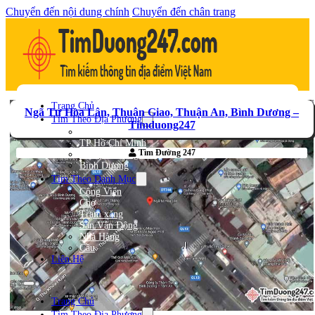
Chuyển đến nội dung chính
Chuyển đến chân trang
Trang Chủ
Ngã Tư Hòa Lân, Thuận Giao, Thuận An, Bình Dương –
Tìm Theo Địa Phương
Timduong247
Hà Nội
TP Hồ Chí Minh
Tìm Đường 247
Bà Rịa – Vũng Tàu
Bình Dương
Tìm Theo Danh Mục
Công Viên
Chợ
Trạm xăng
Sân Vận Động
Nhà Hàng
Cầu
Liên Hệ
Trang Chủ
Tìm Theo Địa Phương