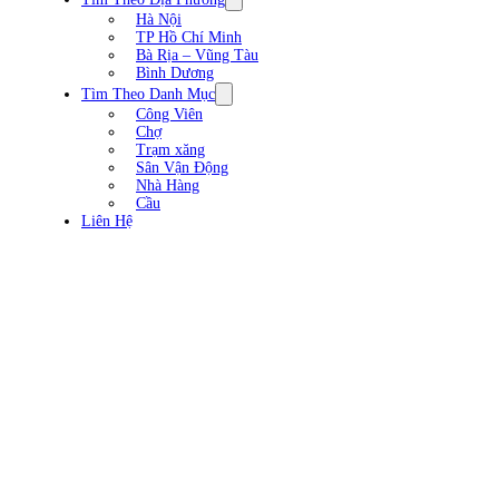
Hà Nội
TP Hồ Chí Minh
Bà Rịa – Vũng Tàu
Bình Dương
Tìm Theo Danh Mục
Công Viên
Chợ
Trạm xăng
Sân Vận Động
Nhà Hàng
Cầu
Liên Hệ