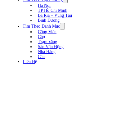
Hà Nội
TP Hồ Chí Minh
Bà Rịa – Vũng Tàu
Bình Dương
Tìm Theo Danh Mục
Công Viên
Chợ
Trạm xăng
Sân Vận Động
Nhà Hàng
Cầu
Liên Hệ