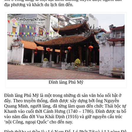
địa phương và khách du lịch tìm đến.
Đình làng Phú Mỹ
Đình làng Phú Mỹ là một trong những di sản văn hóa nổi bật ở
đây. Theo truyền thống, đình được xây dựng bởi ông Nguyễn
Quang Minh, người làng, đã từng làm quan đến chức Thái bộc tự
Khanh vào cuối thời Cảnh Hưng (1740 – 1786). Đình được tu bổ
vào năm đầu đời Vua Khải Định (1916) và giữ nguyên cấu trúc
‘nội Công, ngoại Quốc’ cho đến nay.
Đình thờ ba vị thần là : Lý Nam Đế, Lý Phật Tử và ả Lã nàng Đê