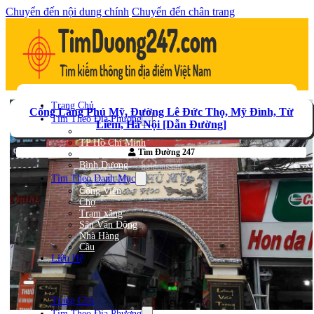
Chuyển đến nội dung chính
Chuyển đến chân trang
Trang Chủ
Cổng Làng Phú Mỹ, Đường Lê Đức Thọ, Mỹ Đình, Từ
Tìm Theo Địa Phương
Liêm, Hà Nội [Dẫn Đường]
Hà Nội
TP Hồ Chí Minh
Tìm Đường 247
Bà Rịa – Vũng Tàu
Bình Dương
Tìm Theo Danh Mục
Công Viên
Chợ
Trạm xăng
Sân Vận Động
Nhà Hàng
Cầu
Liên Hệ
Trang Chủ
Tìm Theo Địa Phương