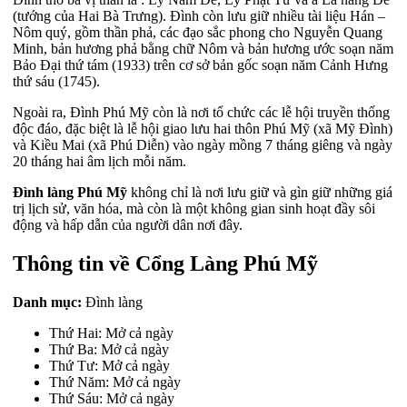
(tướng của Hai Bà Trưng). Đình còn lưu giữ nhiều tài liệu Hán –
Nôm quý, gồm thần phả, các đạo sắc phong cho Nguyễn Quang
Minh, bản hương phả bằng chữ Nôm và bản hương ước soạn năm
Bảo Đại thứ tám (1933) trên cơ sở bản gốc soạn năm Cảnh Hưng
thứ sáu (1745).
Ngoài ra, Đình Phú Mỹ còn là nơi tổ chức các lễ hội truyền thống
độc đáo, đặc biệt là lễ hội giao lưu hai thôn Phú Mỹ (xã Mỹ Đình)
và Kiều Mai (xã Phú Diễn) vào ngày mồng 7 tháng giêng và ngày
20 tháng hai âm lịch mỗi năm.
Đình làng Phú Mỹ
không chỉ là nơi lưu giữ và gìn giữ những giá
trị lịch sử, văn hóa, mà còn là một không gian sinh hoạt đầy sôi
động và hấp dẫn của người dân nơi đây.
Thông tin về Cổng Làng Phú Mỹ
Danh mục:
Đình làng
Thứ Hai: Mở cả ngày
Thứ Ba: Mở cả ngày
Thứ Tư: Mở cả ngày
Thứ Năm: Mở cả ngày
Thứ Sáu: Mở cả ngày