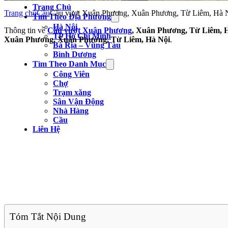
Trang Chủ
Trang chủ
Cầu
Cầu vượt Xuân Phương, Xuân Phương, Từ Liêm, Hà 
Tìm Theo Địa Phương
Hà Nội
Thông tin về
Cầu vượt Xuân Phương
, Xuân Phương, Từ Liêm, 
TP Hồ Chí Minh
Xuân Phương, Xuân Phương, Từ Liêm, Hà Nội
.
Bà Rịa – Vũng Tàu
Bình Dương
Tìm Theo Danh Mục
Công Viên
Chợ
Trạm xăng
Sân Vận Động
Nhà Hàng
Cầu
Liên Hệ
Tóm Tắt Nội Dung