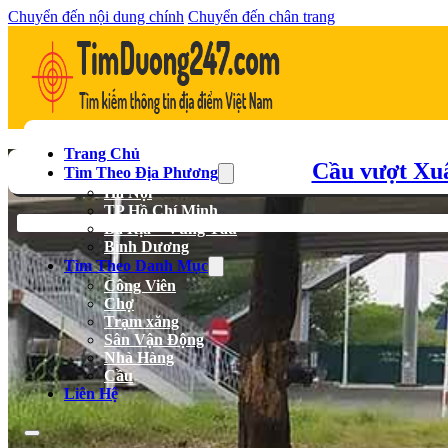
Chuyển đến nội dung chính
Chuyển đến chân trang
Trang Chủ
Cầu vượt Xu
Tìm Theo Địa Phương
Hà Nội
TP Hồ Chí Minh
Bà Rịa – Vũng Tàu
Bình Dương
Tìm Theo Danh Mục
Công Viên
Chợ
Trạm xăng
Sân Vận Động
Nhà Hàng
Cầu
Liên Hệ