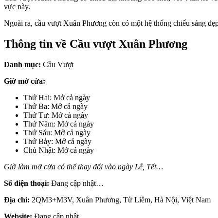
vực này.
Ngoài ra, cầu vượt Xuân Phương còn có một hệ thống chiếu sáng đẹp 
Thông tin về Cầu vượt Xuân Phương
Danh mục:
Cầu Vượt
Giờ mở cửa:
Thứ Hai: Mở cả ngày
Thứ Ba: Mở cả ngày
Thứ Tư: Mở cả ngày
Thứ Năm: Mở cả ngày
Thứ Sáu: Mở cả ngày
Thứ Bảy: Mở cả ngày
Chủ Nhật: Mở cả ngày
Giờ làm mở cửa có thể thay đổi vào ngày Lễ, Tết…
Số điện thoại:
Đang cập nhật…
Địa chỉ:
2QM3+M3V, Xuân Phương, Từ Liêm, Hà Nội, Việt Nam
Website:
Đang cập nhật…