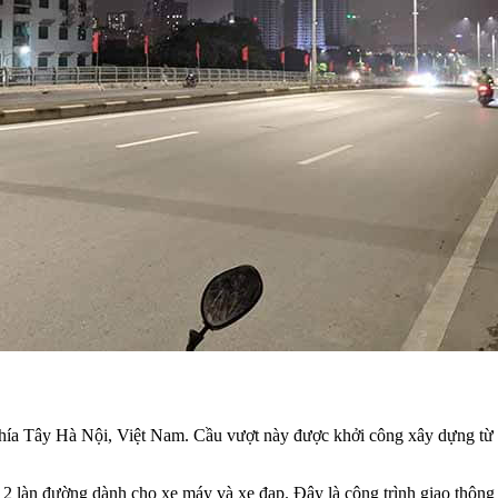
ía Tây Hà Nội, Việt Nam. Cầu vượt này được khởi công xây dựng từ 
 làn đường dành cho xe máy và xe đạp. Đây là công trình giao thông lớ