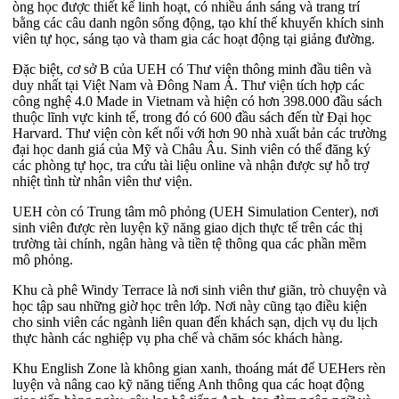
òng học được thiết kế linh hoạt, có nhiều ánh sáng và trang trí
bằng các câu danh ngôn sống động, tạo khí thế khuyến khích sinh
viên tự học, sáng tạo và tham gia các hoạt động tại giảng đường.
Đặc biệt, cơ sở B của UEH có Thư viện thông minh đầu tiên và
duy nhất tại Việt Nam và Đông Nam Á. Thư viện tích hợp các
công nghệ 4.0 Made in Vietnam và hiện có hơn 398.000 đầu sách
thuộc lĩnh vực kinh tế, trong đó có 600 đầu sách đến từ Đại học
Harvard. Thư viện còn kết nối với hơn 90 nhà xuất bản các trường
đại học danh giá của Mỹ và Châu Âu. Sinh viên có thể đăng ký
các phòng tự học, tra cứu tài liệu online và nhận được sự hỗ trợ
nhiệt tình từ nhân viên thư viện.
UEH còn có Trung tâm mô phỏng (UEH Simulation Center), nơi
sinh viên được rèn luyện kỹ năng giao dịch thực tế trên các thị
trường tài chính, ngân hàng và tiền tệ thông qua các phần mềm
mô phỏng.
Khu cà phê Windy Terrace là nơi sinh viên thư giãn, trò chuyện và
học tập sau những giờ học trên lớp. Nơi này cũng tạo điều kiện
cho sinh viên các ngành liên quan đến khách sạn, dịch vụ du lịch
thực hành các nghiệp vụ pha chế và chăm sóc khách hàng.
Khu English Zone là không gian xanh, thoáng mát để UEHers rèn
luyện và nâng cao kỹ năng tiếng Anh thông qua các hoạt động