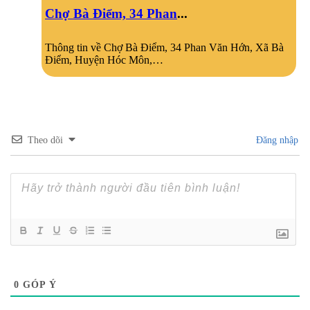
Chợ Bà Điểm, 34 Phan
...
Thông tin về Chợ Bà Điểm, 34 Phan Văn Hớn, Xã Bà
Điểm, Huyện Hóc Môn,…
Theo dõi
Đăng nhập
0
GÓP Ý