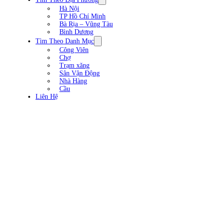
Hà Nội
TP Hồ Chí Minh
Bà Rịa – Vũng Tàu
Bình Dương
Tìm Theo Danh Mục
Công Viên
Chợ
Trạm xăng
Sân Vận Động
Nhà Hàng
Cầu
Liên Hệ