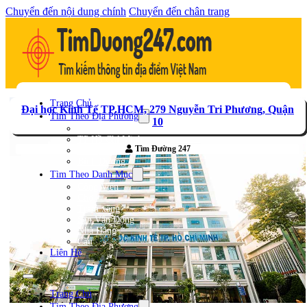
Chuyển đến nội dung chính
Chuyển đến chân trang
Trang Chủ
Đại học Kinh Tế TP.HCM, 279 Nguyễn Tri Phương, Quận
Tìm Theo Địa Phương
10
Hà Nội
TP Hồ Chí Minh
Tìm Đường 247
Bà Rịa – Vũng Tàu
Bình Dương
Tìm Theo Danh Mục
Công Viên
Chợ
Trạm xăng
Sân Vận Động
Nhà Hàng
Cầu
Liên Hệ
Trang Chủ
Tìm Theo Địa Phương