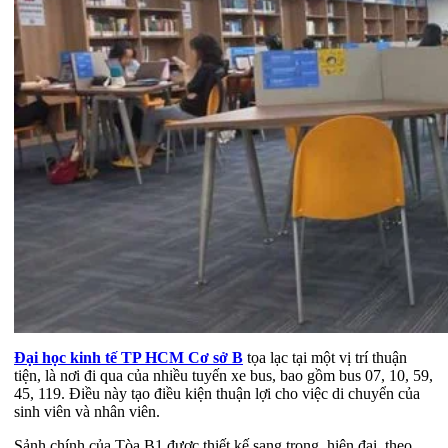
Đại học kinh tế TP HCM Cơ sở B
tọa lạc tại một vị trí thuận
tiện, là nơi đi qua của nhiều tuyến xe bus, bao gồm bus 07, 10, 59,
45, 119. Điều này tạo điều kiện thuận lợi cho việc di chuyển của
sinh viên và nhân viên.
Sảnh chính của Tòa B1 được thiết kế sang trọng, hiện đại, theo