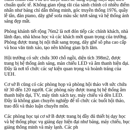
chuẩn quốc tế. Không gian rộng rãi của sảnh chính có nhiều điểm
nhấn như bảng chỉ dẫn thông minh, góc truyền thống 1976, quầy
lễ tân, đàn piano, dãy ghế sofa màu sắc tươi sáng và hệ thống ánh
sáng đẹp mắt.
Phòng khánh tiết rộng 76m2 là nơi đón tiếp các chính khách, nhà
lãnh đạo, nhà khoa học và các khách mời quan trọng của trường.
Phòng được trang bị nội thất sang trọng, dãy ghế sô pha cao cấp
và hoa văn tinh xảo, tạo nên không gian lịch lãm.
Hội trường có sức chứa 300 chỗ ngồi, diện tích 398m2, được
trang bị hệ thống ánh sáng, màn chiếu LED và âm thanh hiện đại.
Đây là nơi tổ chức các sự kiện quan trọng và hoành tráng của
UEH.
Cơ sở B cũng có các phòng họp và phòng hội thảo với sức chứa
từ 30 đến 120 người. Các phòng này được trang bị hệ thống âm
thanh hiện đại, TV, máy tính xách tay, máy chiếu và đèn LED.
Đây là không gian chuyên nghiệp để tổ chức các buổi hội thảo,
trao đổi và thảo luận chuyên môn.
Các phòng học tại cơ sở B được trang bị đầy đủ thiết bị dạy học
và hệ thống phục vụ giảng dạy hiện đại như bảng, máy chiếu, bục
giảng thông minh và máy lạnh. Các ph