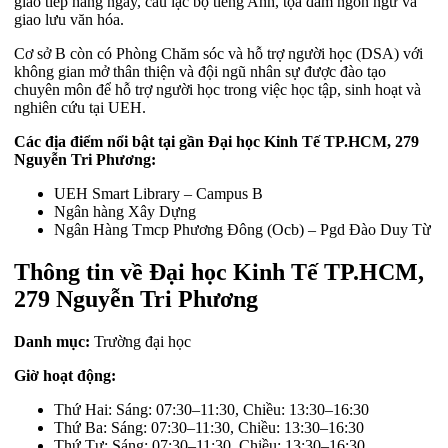
giao tiếp hàng ngày, câu lạc bộ tiếng Anh, tọa đàm ngôn ngữ và
giao lưu văn hóa.
Cơ sở B còn có Phòng Chăm sóc và hỗ trợ người học (DSA) với
không gian mở thân thiện và đội ngũ nhân sự được đào tạo
chuyên môn để hỗ trợ người học trong việc học tập, sinh hoạt và
nghiên cứu tại UEH.
Các địa điểm nổi bật tại gần Đại học Kinh Tế TP.HCM, 279
Nguyễn Tri Phương:
UEH Smart Library – Campus B
Ngân hàng Xây Dựng
Ngân Hàng Tmcp Phương Đông (Ocb) – Pgd Đào Duy Từ
Thông tin về Đại học Kinh Tế TP.HCM,
279 Nguyễn Tri Phương
Danh mục:
Trường đại học
Giờ hoạt động:
Thứ Hai: Sáng: 07:30–11:30, Chiều: 13:30–16:30
Thứ Ba: Sáng: 07:30–11:30, Chiều: 13:30–16:30
Thứ Tư: Sáng: 07:30–11:30, Chiều: 13:30–16:30