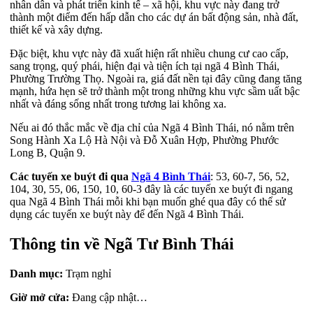
nhân dân và phát triển kinh tế – xã hội, khu vực này đang trở
thành một điểm đến hấp dẫn cho các dự án bất động sản, nhà đất,
thiết kế và xây dựng.
Đặc biệt, khu vực này đã xuất hiện rất nhiều chung cư cao cấp,
sang trọng, quý phái, hiện đại và tiện ích tại ngã 4 Bình Thái,
Phường Trường Thọ. Ngoài ra, giá đất nền tại đây cũng đang tăng
mạnh, hứa hẹn sẽ trở thành một trong những khu vực sầm uất bậc
nhất và đáng sống nhất trong tương lai không xa.
Nếu ai đó thắc mắc về địa chỉ của Ngã 4 Bình Thái, nó nằm trên
Song Hành Xa Lộ Hà Nội và Đỗ Xuân Hợp, Phường Phước
Long B, Quận 9.
Các tuyến xe buýt đi qua
Ngã 4 Bình Thái
: 53, 60-7, 56, 52,
104, 30, 55, 06, 150, 10, 60-3 đây là các tuyến xe buýt đi ngang
qua Ngã 4 Bình Thái mỗi khi bạn muốn ghé qua đây có thể sử
dụng các tuyến xe buýt này để đến Ngã 4 Bình Thái.
Thông tin về Ngã Tư Bình Thái
Danh mục:
Trạm nghỉ
Giờ mở cửa:
Đang cập nhật…