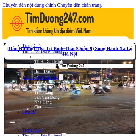
Chuyển đến nội dung chính
Chuyển đến chân trang
Trang Chủ
[Dẫn Đường] Ngã Tư Bình Thái (Quận 9) Song Hành Xa Lộ
Tìm Theo Địa Phương
Hà Nội
Hà Nội
TP Hồ Chí Minh
Tìm Đường 247
Bà Rịa – Vũng Tàu
Bình Dương
Tìm Theo Danh Mục
Công Viên
Chợ
Trạm xăng
Sân Vận Động
Nhà Hàng
Cầu
Liên Hệ
Trang Chủ
Tìm Theo Địa Phương