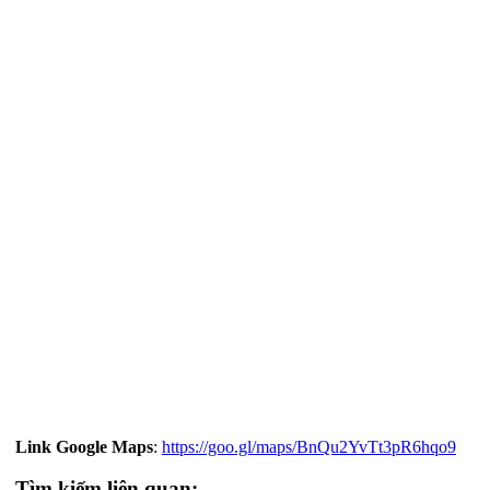
Link Google Maps
:
https://goo.gl/maps/BnQu2YvTt3pR6hqo9
Tìm kiếm liên quan: