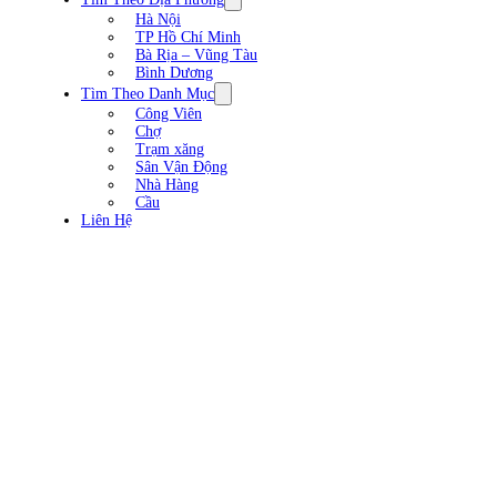
Hà Nội
TP Hồ Chí Minh
Bà Rịa – Vũng Tàu
Bình Dương
Tìm Theo Danh Mục
Công Viên
Chợ
Trạm xăng
Sân Vận Động
Nhà Hàng
Cầu
Liên Hệ