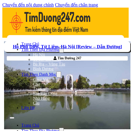
Chuyển đến nội dung chính
Chuyển đến chân trang
Trang Chủ
Hồ Phú Diễn, Từ Liêm, Hà Nội [Review – Dẫn Đường]
Tìm Theo Địa Phương
Hà Nội
Tìm Đường 247
TP Hồ Chí Minh
Bà Rịa – Vũng Tàu
Bình Dương
Tìm Theo Danh Mục
Công Viên
Chợ
Trạm xăng
Sân Vận Động
Nhà Hàng
Cầu
Liên Hệ
Trang Chủ
Tìm Theo Địa Phương