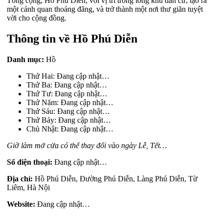
Tổng cộng, Hồ Phú Diễn, với vị trí trong lòng khu dân cư, tạo ra
một cảnh quan thoáng đãng, và trở thành một nơi thư giãn tuyệt
vời cho cộng đồng.
Thông tin về Hồ Phú Diễn
Danh mục:
Hồ
Thứ Hai: Đang cập nhật…
Thứ Ba: Đang cập nhật…
Thứ Tư: Đang cập nhật…
Thứ Năm: Đang cập nhật…
Thứ Sáu: Đang cập nhật…
Thứ Bảy: Đang cập nhật…
Chủ Nhật: Đang cập nhật…
Giờ làm mở cửa có thể thay đổi vào ngày Lễ, Tết…
Số điện thoại:
Đang cập nhật…
Địa chỉ:
Hồ Phú Diễn, Đường Phú Diễn, Làng Phú Diễn, Từ
Liêm, Hà Nội
Website:
Đang cập nhật…