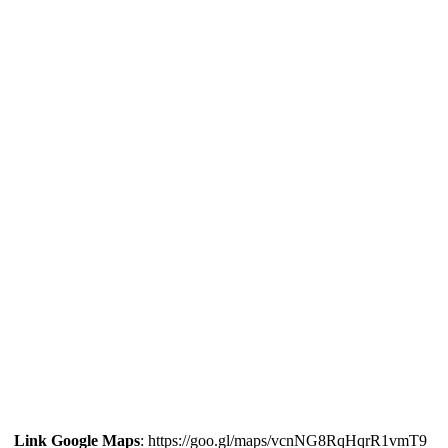
Link Google Maps
: https://goo.gl/maps/vcnNG8RqHqrR1vmT9