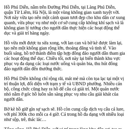
Hồ Phú Diễn, nằm trên Đường Phú Diễn, tại Làng Phú Diễn,
quận Từ Liêm, Hà Nội, là một vùng không gian xanh tuyệt vời.
Nơi này vừa tạo nên một cảnh quan tươi đẹp cho khu dân cư xung
quanh, vừa phục vụ như một cơ sở cung cấp không khí sạch và là
không gian lý tưởng cho người dân thực hiện các hoạt động thể
dục và giải trí hàng ngày.
Hồ vừa mới được tu sửa xong, với lan can và bờ kè được làm lại,
tạo nên một không gian rộng lớn, thoáng đãng và tinh tế. Vào
buổi sáng, hồ trở thành điểm tập hợp đông đảo người dân tham gia
các hoạt động thể dục. Chiều tối, nơi này lại biến thành khu vực
phục vụ đa dạng các loại nước uống và quán bia, thu hút đông
đảo người dân đến thưởng thức.
Hồ Phú Diễn không chỉ rộng rãi, mát mẻ mà còn tọa lạc tại một vị
trí thuận lợi, đối diện với trạm y tế và UBND phường. Nhiều cán
bộ, công chức cũng hay ra hồ để câu cá giải trí. Một quán nước
nhỏ nằm ở góc hồ luôn sẵn sàng phục vụ nhu cầu giải khát của
người dân.
Bờ kè hồ giữ gìn sự sạch sẽ. Hồ còn cung cấp dịch vụ câu cá lure,
với phí 300k cho mỗi ca 4 giờ. Cá trong hồ đa dạng với nhiều loại
như sộp, trê, thác lác…