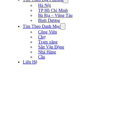
Hà Nội
TP Hồ Chí Minh
Bà Rịa – Vũng Tàu
Bình Dương
Tìm Theo Danh Mục
Công Viên
Chợ
Trạm xăng
Sân Vận Động
Nhà Hàng
Cầu
Liên Hệ