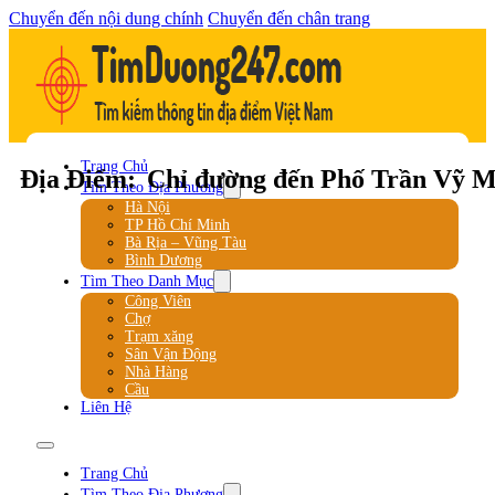
Chuyển đến nội dung chính
Chuyển đến chân trang
Trang Chủ
Địa Điểm:
Chỉ đường đến Phố Trần Vỹ M
Tìm Theo Địa Phương
Hà Nội
TP Hồ Chí Minh
Bà Rịa – Vũng Tàu
Bình Dương
Tìm Theo Danh Mục
Công Viên
Chợ
Trạm xăng
Sân Vận Động
Nhà Hàng
Cầu
Liên Hệ
Trang Chủ
Tìm Theo Địa Phương