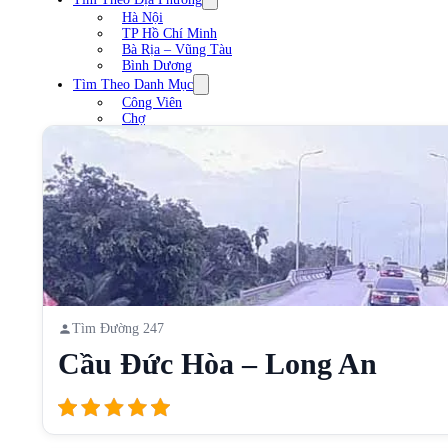
Hà Nội
TP Hồ Chí Minh
Bà Rịa – Vũng Tàu
Bình Dương
Tìm Theo Danh Mục
Công Viên
Chợ
Trạm xăng
Sân Vận Động
Nhà Hàng
Cầu
Liên Hệ
Tìm Đường 247
Cầu Đức Hòa – Long An