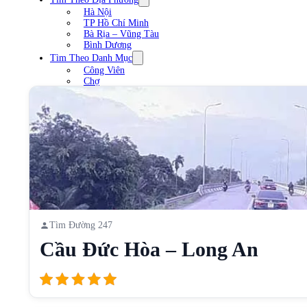
Hà Nội
TP Hồ Chí Minh
Bà Rịa – Vũng Tàu
Bình Dương
Tìm Theo Danh Mục
Công Viên
Chợ
Trạm xăng
Sân Vận Động
Nhà Hàng
Cầu
Liên Hệ
Tìm Đường 247
Cầu Đức Hòa – Long An