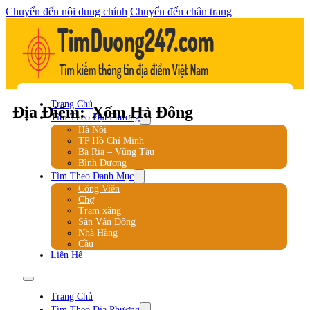
Chuyển đến nội dung chính
Chuyển đến chân trang
Trang Chủ
Địa Điểm:
Xốm Hà Đông
Tìm Theo Địa Phương
Hà Nội
TP Hồ Chí Minh
Bà Rịa – Vũng Tàu
Bình Dương
Tìm Theo Danh Mục
Công Viên
Chợ
Trạm xăng
Sân Vận Động
Nhà Hàng
Cầu
Liên Hệ
Trang Chủ
Tìm Theo Địa Phương