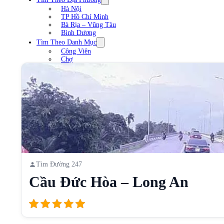
Hà Nội
TP Hồ Chí Minh
Bà Rịa – Vũng Tàu
Bình Dương
Tìm Theo Danh Mục
Công Viên
Chợ
Trạm xăng
Sân Vận Động
Nhà Hàng
Cầu
Liên Hệ
Tìm Đường 247
Cầu Đức Hòa – Long An