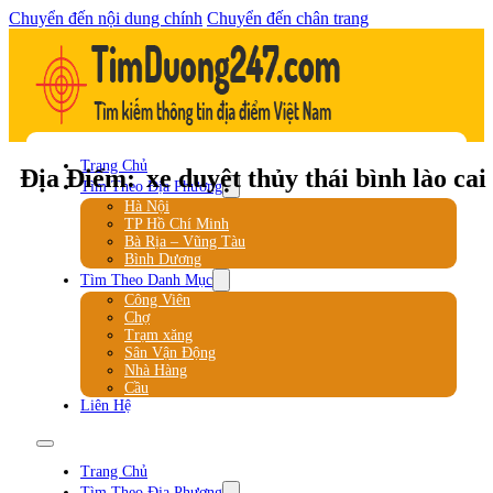
Chuyển đến nội dung chính
Chuyển đến chân trang
Trang Chủ
Địa Điểm:
xe duyệt thủy thái bình lào cai
Tìm Theo Địa Phương
Hà Nội
TP Hồ Chí Minh
Bà Rịa – Vũng Tàu
Bình Dương
Tìm Theo Danh Mục
Công Viên
Chợ
Trạm xăng
Sân Vận Động
Nhà Hàng
Cầu
Liên Hệ
Trang Chủ
Tìm Theo Địa Phương