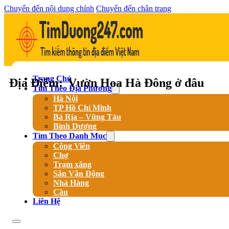
Chuyển đến nội dung chính
Chuyển đến chân trang
Trang Chủ
Địa Điểm:
Vườn Hoa Hà Đông ở đâu
Tìm Theo Địa Phương
Hà Nội
TP Hồ Chí Minh
Bà Rịa – Vũng Tàu
Bình Dương
Tìm Theo Danh Mục
Công Viên
Chợ
Trạm xăng
Sân Vận Động
Nhà Hàng
Cầu
Liên Hệ