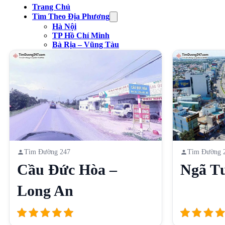
Trang Chủ
Tìm Theo Địa Phương
Hà Nội
TP Hồ Chí Minh
Bà Rịa – Vũng Tàu
Bình Dương
Tìm Theo Danh Mục
Công Viên
Chợ
Trạm xăng
Sân Vận Động
Nhà Hàng
Cầu
Liên Hệ
Tìm Đường 247
Tìm Đường 
Cầu Đức Hòa –
Ngã T
Long An