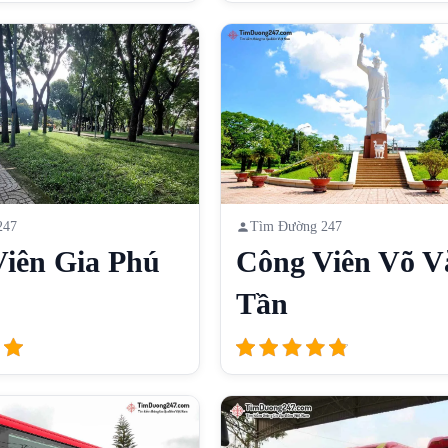
247
Tìm Đường 247
iên Gia Phú
Công Viên Võ V
Tần