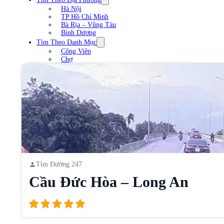
Hà Nội
TP Hồ Chí Minh
Bà Rịa – Vũng Tàu
Bình Dương
Tìm Theo Danh Mục
Công Viên
Chợ
Trạm xăng
Sân Vận Động
Nhà Hàng
Cầu
Liên Hệ
Tìm Đường 247
Cầu Đức Hòa – Long An