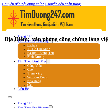
Chuyển đến nội dung chính
Chuyển đến chân trang
Trang Chủ
Địa Điểm:
văn phòng công chứng làng việ
Tìm Theo Địa Phương
Hà Nội
TP Hồ Chí Minh
Bà Rịa – Vũng Tàu
Bình Dương
Tìm Theo Danh Mục
Công Viên
Chợ
Trạm xăng
Sân Vận Động
Nhà Hàng
Cầu
Liên Hệ
Trang Chủ
Tìm Theo Địa Phương