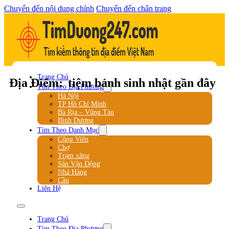
Chuyển đến nội dung chính
Chuyển đến chân trang
Trang Chủ
Địa Điểm:
tiệm bánh sinh nhật gần đây
Tìm Theo Địa Phương
Hà Nội
TP Hồ Chí Minh
Bà Rịa – Vũng Tàu
Bình Dương
Tìm Theo Danh Mục
Công Viên
Chợ
Trạm xăng
Sân Vận Động
Nhà Hàng
Cầu
Liên Hệ
Trang Chủ
Tìm Theo Địa Phương