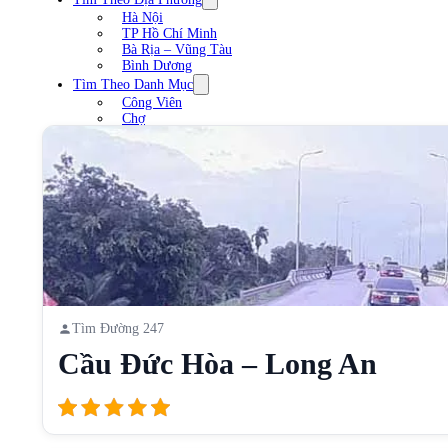
Hà Nội
TP Hồ Chí Minh
Bà Rịa – Vũng Tàu
Bình Dương
Tìm Theo Danh Mục
Công Viên
Chợ
Trạm xăng
Sân Vận Động
Nhà Hàng
Cầu
Liên Hệ
Tìm Đường 247
Cầu Đức Hòa – Long An