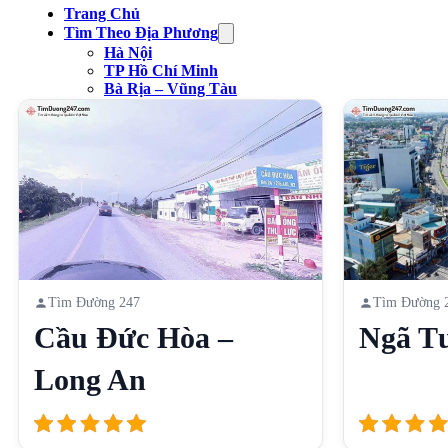
Trang Chủ
Tìm Theo Địa Phương
Hà Nội
TP Hồ Chí Minh
Bà Rịa – Vũng Tàu
Bình Dương
Tìm Theo Danh Mục
Công Viên
Chợ
Trạm xăng
Sân Vận Động
Nhà Hàng
Cầu
Liên Hệ
Tìm Đường 247
Tìm Đường 
Cầu Đức Hòa –
Ngã T
Long An