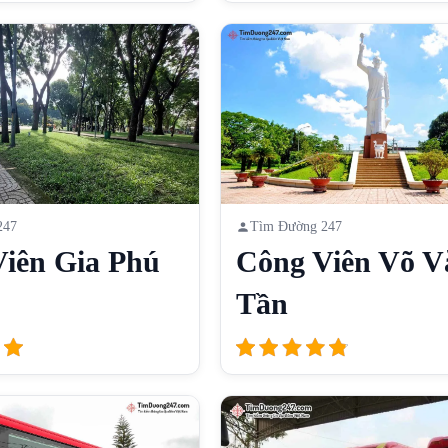
247
Tìm Đường 247
iên Gia Phú
Công Viên Võ V
Tần