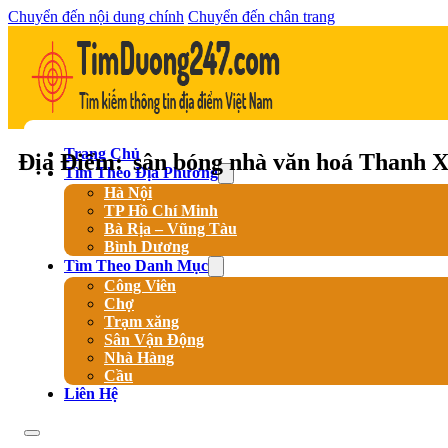
Chuyển đến nội dung chính
Chuyển đến chân trang
Trang Chủ
Địa Điểm:
sân bóng nhà văn hoá Thanh 
Tìm Theo Địa Phương
Hà Nội
TP Hồ Chí Minh
Bà Rịa – Vũng Tàu
Bình Dương
Tìm Theo Danh Mục
Công Viên
Chợ
Trạm xăng
Sân Vận Động
Nhà Hàng
Cầu
Liên Hệ