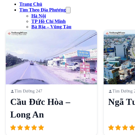
Trang Chủ
Tìm Theo Địa Phương
Hà Nội
TP Hồ Chí Minh
Bà Rịa – Vũng Tàu
Bình Dương
Tìm Theo Danh Mục
Công Viên
Chợ
Trạm xăng
Sân Vận Động
Nhà Hàng
Cầu
Liên Hệ
Tìm Đường 247
Tìm Đường 
Cầu Đức Hòa –
Ngã T
Long An