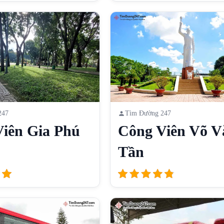
247
Tìm Đường 247
iên Gia Phú
Công Viên Võ V
Tần