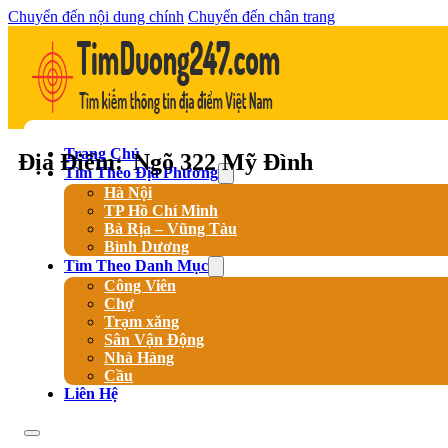
Chuyển đến nội dung chính
Chuyển đến chân trang
Trang Chủ
Địa Điểm:
Ngõ 322 Mỹ Đình
Tìm Theo Địa Phương
Hà Nội
TP Hồ Chí Minh
Bà Rịa – Vũng Tàu
Bình Dương
Tìm Theo Danh Mục
Công Viên
Chợ
Trạm xăng
Sân Vận Động
Nhà Hàng
Cầu
Liên Hệ