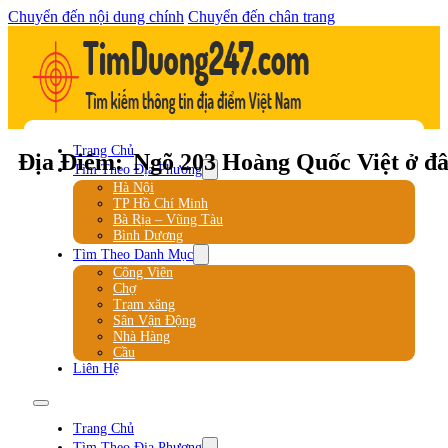
Chuyển đến nội dung chính
Chuyển đến chân trang
Trang Chủ
Địa Điểm:
Ngõ 203 Hoàng Quốc Việt ở đ
Tìm Theo Địa Phương
Hà Nội
TP Hồ Chí Minh
Bà Rịa – Vũng Tàu
Bình Dương
Tìm Theo Danh Mục
Công Viên
Chợ
Trạm xăng
Sân Vận Động
Nhà Hàng
Cầu
Liên Hệ
Trang Chủ
Tìm Theo Địa Phương