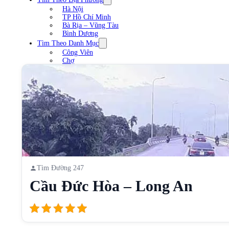
Hà Nội
TP Hồ Chí Minh
Bà Rịa – Vũng Tàu
Bình Dương
Tìm Theo Danh Mục
Công Viên
Chợ
Trạm xăng
Sân Vận Động
Nhà Hàng
Cầu
Liên Hệ
Tìm Đường 247
Cầu Đức Hòa – Long An