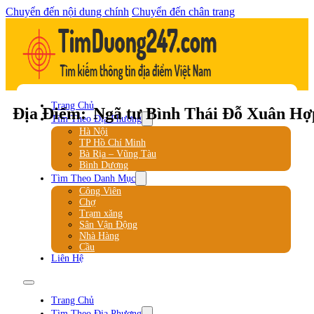
Chuyển đến nội dung chính
Chuyển đến chân trang
Trang Chủ
Địa Điểm:
Ngã tư Bình Thái Đỗ Xuân Hợ
Tìm Theo Địa Phương
Hà Nội
TP Hồ Chí Minh
Bà Rịa – Vũng Tàu
Bình Dương
Tìm Theo Danh Mục
Công Viên
Chợ
Trạm xăng
Sân Vận Động
Nhà Hàng
Cầu
Liên Hệ
Trang Chủ
Tìm Theo Địa Phương