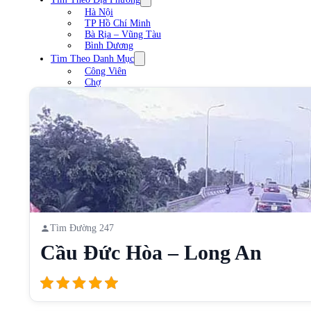
Hà Nội
TP Hồ Chí Minh
Bà Rịa – Vũng Tàu
Bình Dương
Tìm Theo Danh Mục
Công Viên
Chợ
Trạm xăng
Sân Vận Động
Nhà Hàng
Cầu
Liên Hệ
Tìm Đường 247
Cầu Đức Hòa – Long An