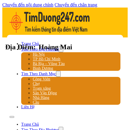
Chuyển đến nội dung chính
Chuyển đến chân trang
Trang Chủ
Địa Điểm:
Hoàng Mai
Tìm Theo Địa Phương
Hà Nội
TP Hồ Chí Minh
Bà Rịa – Vũng Tàu
Bình Dương
Tìm Theo Danh Mục
Công Viên
Chợ
Trạm xăng
Sân Vận Động
Nhà Hàng
Cầu
Liên Hệ
Trang Chủ
Tìm Theo Địa Phương