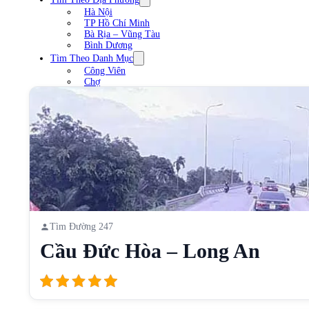
Hà Nội
TP Hồ Chí Minh
Bà Rịa – Vũng Tàu
Bình Dương
Tìm Theo Danh Mục
Công Viên
Chợ
Trạm xăng
Sân Vận Động
Nhà Hàng
Cầu
Liên Hệ
Tìm Đường 247
Cầu Đức Hòa – Long An