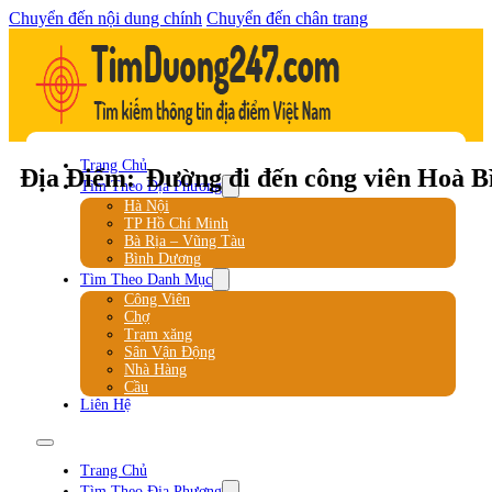
Chuyển đến nội dung chính
Chuyển đến chân trang
Trang Chủ
Địa Điểm:
Đường đi đến công viên Hoà B
Tìm Theo Địa Phương
Hà Nội
TP Hồ Chí Minh
Bà Rịa – Vũng Tàu
Bình Dương
Tìm Theo Danh Mục
Công Viên
Chợ
Trạm xăng
Sân Vận Động
Nhà Hàng
Cầu
Liên Hệ
Trang Chủ
Tìm Theo Địa Phương