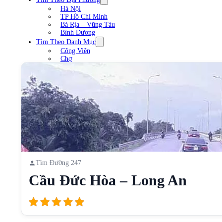
Hà Nội
TP Hồ Chí Minh
Bà Rịa – Vũng Tàu
Bình Dương
Tìm Theo Danh Mục
Công Viên
Chợ
Trạm xăng
Sân Vận Động
Nhà Hàng
Cầu
Liên Hệ
Tìm Đường 247
Cầu Đức Hòa – Long An