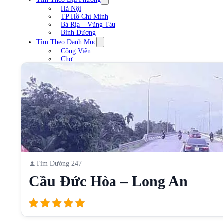
Hà Nội
TP Hồ Chí Minh
Bà Rịa – Vũng Tàu
Bình Dương
Tìm Theo Danh Mục
Công Viên
Chợ
Trạm xăng
Sân Vận Động
Nhà Hàng
Cầu
Liên Hệ
Tìm Đường 247
Cầu Đức Hòa – Long An