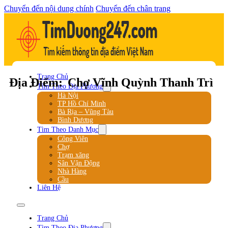
Chuyển đến nội dung chính
Chuyển đến chân trang
Trang Chủ
Địa Điểm:
Chợ Vĩnh Quỳnh Thanh Trì
Tìm Theo Địa Phương
Hà Nội
TP Hồ Chí Minh
Bà Rịa – Vũng Tàu
Bình Dương
Tìm Theo Danh Mục
Công Viên
Chợ
Trạm xăng
Sân Vận Động
Nhà Hàng
Cầu
Liên Hệ
Trang Chủ
Tìm Theo Địa Phương