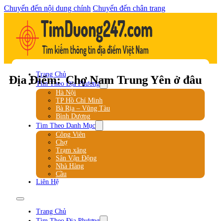
Chuyển đến nội dung chính
Chuyển đến chân trang
Trang Chủ
Địa Điểm:
Chợ Nam Trung Yên ở đâu
Tìm Theo Địa Phương
Hà Nội
TP Hồ Chí Minh
Bà Rịa – Vũng Tàu
Bình Dương
Tìm Theo Danh Mục
Công Viên
Chợ
Trạm xăng
Sân Vận Động
Nhà Hàng
Cầu
Liên Hệ
Trang Chủ
Tìm Theo Địa Phương