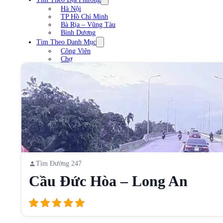
Hà Nội
TP Hồ Chí Minh
Bà Rịa – Vũng Tàu
Bình Dương
Tìm Theo Danh Mục
Công Viên
Chợ
Trạm xăng
Sân Vận Động
Nhà Hàng
Cầu
Liên Hệ
Tìm Đường 247
Cầu Đức Hòa – Long An