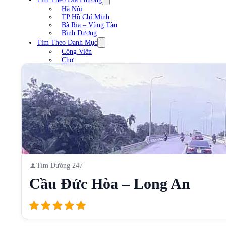
Hà Nội
TP Hồ Chí Minh
Bà Rịa – Vũng Tàu
Bình Dương
Tìm Theo Danh Mục
Công Viên
Chợ
Trạm xăng
Sân Vận Động
Nhà Hàng
Cầu
Liên Hệ
Tìm Đường 247
Cầu Đức Hòa – Long An