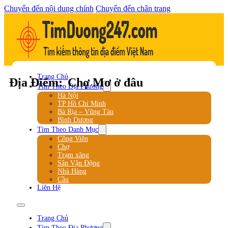
Chuyển đến nội dung chính
Chuyển đến chân trang
Trang Chủ
Địa Điểm:
Chợ Mơ ở đâu
Tìm Theo Địa Phương
Hà Nội
TP Hồ Chí Minh
Bà Rịa – Vũng Tàu
Bình Dương
Tìm Theo Danh Mục
Công Viên
Chợ
Trạm xăng
Sân Vận Động
Nhà Hàng
Cầu
Liên Hệ
Trang Chủ
Tìm Theo Địa Phương