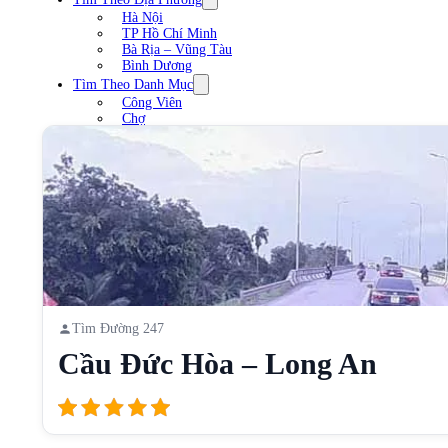
Hà Nội
TP Hồ Chí Minh
Bà Rịa – Vũng Tàu
Bình Dương
Tìm Theo Danh Mục
Công Viên
Chợ
Trạm xăng
Sân Vận Động
Nhà Hàng
Cầu
Liên Hệ
Tìm Đường 247
Cầu Đức Hòa – Long An