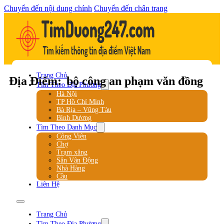
Chuyển đến nội dung chính
Chuyển đến chân trang
Trang Chủ
Địa Điểm:
bộ công an phạm văn đồng
Tìm Theo Địa Phương
Hà Nội
TP Hồ Chí Minh
Bà Rịa – Vũng Tàu
Bình Dương
Tìm Theo Danh Mục
Công Viên
Chợ
Trạm xăng
Sân Vận Động
Nhà Hàng
Cầu
Liên Hệ
Trang Chủ
Tìm Theo Địa Phương